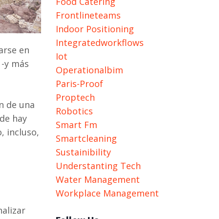
Food Catering
Frontlineteams
Indoor Positioning
Integratedworkflows
arse en
Iot
 -y más
Operationalbim
Paris-Proof
Proptech
en de una
Robotics
nde hay
Smart Fm
, incluso,
Smartcleaning
Sustainibility
Understanting Tech
Water Management
Workplace Management
alizar