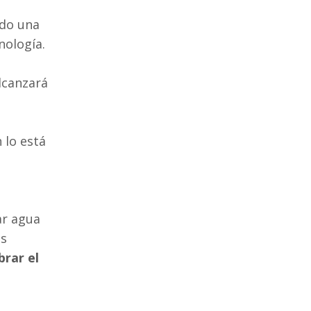
ndo una
nología.
lcanzará
 lo está
ar agua
ás
brar el