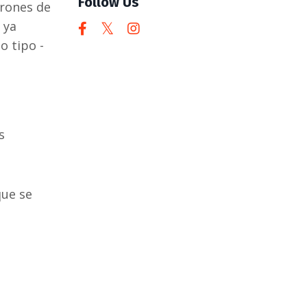
Follow Us
trones de
 ya
o tipo -
s
que se