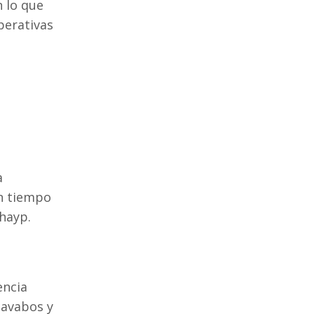
 lo que
perativas
a
en tiempo
hayp.
encia
lavabos y