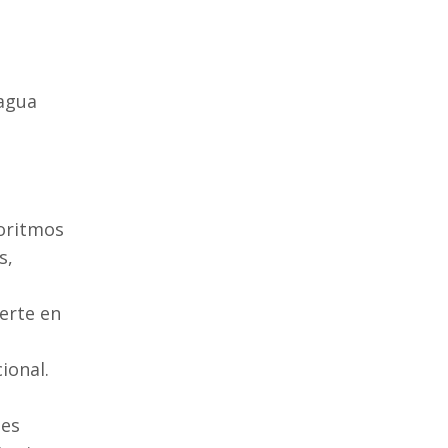
 agua
goritmos
s,
erte en
ional.
nes